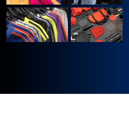
ᲡᲞᲝᲠᲢᲣᲚᲘ ᲡᲐᲥᲝᲜᲚᲘᲡ ᲛᲐᲦᲐᲖᲘᲐ
ᲓᲐᲯᲐᲕᲨᲜᲔ ᲕᲘᲖᲘᲢᲘ