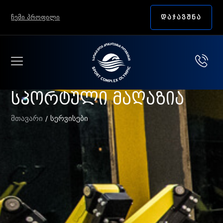
ᲩᲔᲛᲘ ᲞᲠᲝᲤᲘᲚᲘ
ᲓᲐᲯᲐᲕᲨᲜᲐ
სპორტული მაღაზია
მთავარი
/ სერვისები