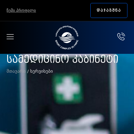
ᲩᲔᲛᲘ ᲞᲠᲝᲤᲘᲚᲘ
ᲓᲐᲯᲐᲕᲨᲜᲐ
სამედიცინო კაბინეტი
მთავარი
/ სერვისები