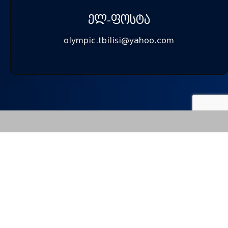
ᲔᲚ-ᲤᲝᲡᲢᲐ
olympic.tbilisi@yahoo.com