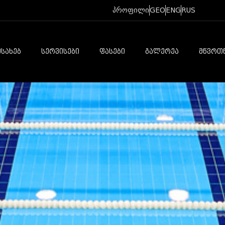
პროფილი
GEO
ENG
RUS
ᲔᲡᲐᲮᲔᲑ
ᲡᲔᲠᲕᲘᲡᲔᲑᲘ
ᲤᲐᲡᲔᲑᲘ
ᲒᲐᲚᲔᲠᲔᲐ
ᲛᲬᲕᲠᲗ