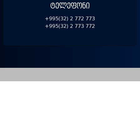
ᲢᲔᲚᲔᲤᲝᲜᲘ
+995(32) 2 772 773
+995(32) 2 773 772