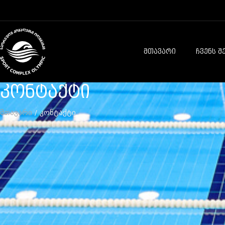
ᲛᲗᲐᲕᲐᲠᲘ
ᲩᲕᲔᲜᲡ Შ
კონტაქტი
მთავარი
/ კონტაქტი