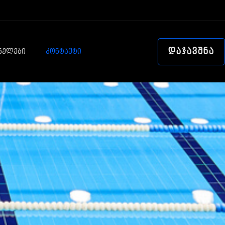
ᲓᲐᲯᲐᲕᲨᲜᲐ
ᲜᲔᲚᲔᲑᲘ
ᲙᲝᲜᲢᲐᲥᲢᲘ