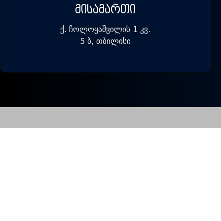
ᲛᲘᲡᲐᲛᲐᲠᲗᲘ
ქ. ჩოლოყაშვილის 1 კვ.
5 ბ, თბილისი