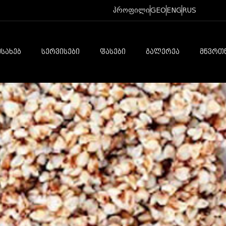
პროფილი
GEO
ENG
RUS
ᲔᲡᲐᲮᲔᲑ
ᲡᲔᲠᲕᲘᲡᲔᲑᲘ
ᲤᲐᲡᲔᲑᲘ
ᲒᲐᲚᲔᲠᲔᲐ
ᲛᲬᲕᲠᲗ