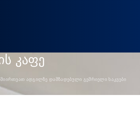
ᲘᲡ ᲙᲐᲤᲔ
თ მიირთვათ ადგილზე დამზადებული გემრიელი საკვები
Ე ᲕᲘᲖᲘᲢᲘ