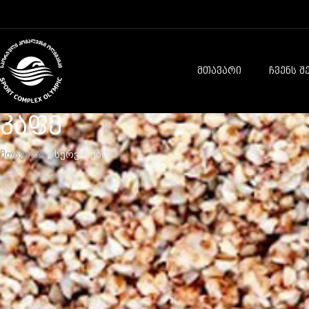
ᲛᲗᲐᲕᲐᲠᲘ
ᲩᲕᲔᲜᲡ Შ
კაფე
მთავარი
/ სერვისები