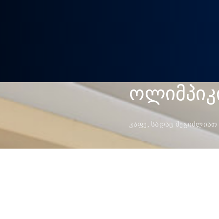
ᲝᲚᲘᲛᲞᲘᲙ
კაფე, სადაც შეგიძლია
ᲓᲐᲯᲐᲕᲨᲜ
დაგვირეკეთ