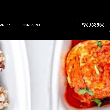
ᲓᲐᲯᲐᲕᲨᲜᲐ
ᲜᲔᲚᲔᲑᲘ
ᲙᲝᲜᲢᲐᲥᲢᲘ